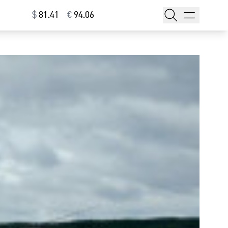
$
⁠81.41
€
⁠94.06
тажи
т