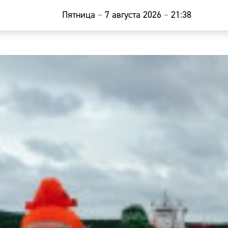
Пятница
–
7 августа 2026
–
21:38
Главная
Новости
Наши гости
Фоторепор
Погода
Курсы валю