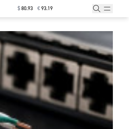
$
⁠80.93
€
⁠93.19
тажи
т