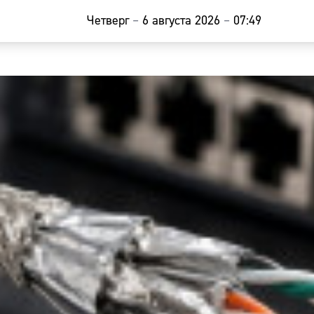
Четверг
–
6 августа 2026
–
07:49
Главная
Новости
Наши гости
Фоторепор
Погода
Курсы валю