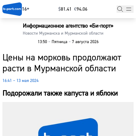
16+
$
⁠81.41
€
⁠94.06
Информационное агентство «Би-порт»
Главная
Новости Мурманска и Мурманской области
13:50
–
Пятница
–
7 августа 2026
Новости
Цены на морковь продолжают
Наши гости
расти в Мурманской области
Фоторепортажи
16:41 – 13 мая 2024
Погода
Подорожали также капуста и яблоки
Курсы валют