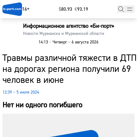
16+
$
⁠80.93
€
⁠93.19
Информационное агентство «Би-порт»
Главная
Новости Мурманска и Мурманской области
14:13
–
Четверг
–
6 августа 2026
Новости
Травмы различной тяжести в ДТП
Наши гости
на дорогах региона получили 69
Фоторепортажи
человек в июне
Погода
12:39 – 5 июля 2024
Курсы валют
Нет ни одного погибшего