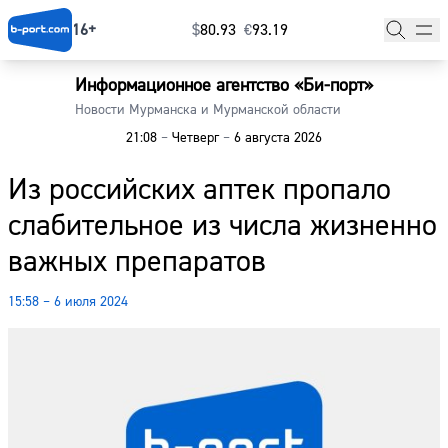
16+
$
⁠80.93
€
⁠93.19
Информационное агентство «Би-порт»
Главная
Новости Мурманска и Мурманской области
21:08
–
Четверг
–
6 августа 2026
Новости
Из российских аптек пропало
Наши гости
слабительное из числа жизненно
Фоторепортажи
важных препаратов
Погода
15:58 – 6 июля 2024
Курсы валют