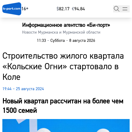
16+
$
⁠82.17
€
⁠94.84
Информационное агентство «Би-порт»
Главная
Новости Мурманска и Мурманской области
11:33
–
Суббота
–
8 августа 2026
Новости
Строительство жилого квартала
Наши гости
«Кольские Огни» стартовало в
Фоторепортажи
Коле
Погода
19:44 – 25 августа 2024
Курсы валют
Новый квартал рассчитан на более чем
1500 семей