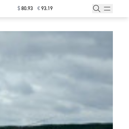
$
⁠80.93
€
⁠93.19
тажи
т