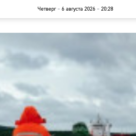
Четверг
–
6 августа 2026
–
20:28
Главная
Новости
Наши гости
Фоторепор
Погода
Курсы валю