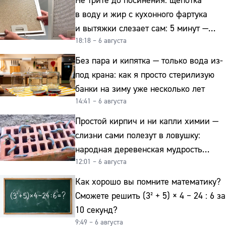
Не трите до посинения: щепотка
в воду и жир с кухонного фартука
и вытяжки слезает сам: 5 минут —
18:18 – 6 августа
и сверкает как новая
Без пара и кипятка — только вода из-
под крана: как я просто стерилизую
банки на зиму уже несколько лет
14:41 – 6 августа
Простой кирпич и ни капли химии —
слизни сами полезут в ловушку:
народная деревенская мудрость
12:01 – 6 августа
реально работает
Как хорошо вы помните математику?
Сможете решить (3² + 5) × 4 − 24 : 6 за
10 секунд?
9:49 – 6 августа