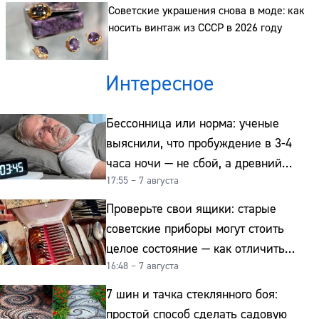
Советские украшения снова в моде: как
Телефон:
носить винтаж из СССР в 2026 году
Интересное
Бессонница или норма: ученые
выяснили, что пробуждение в 3-4
часа ночи — не сбой, а древний
17:55 – 7 августа
биологический ритм
Проверьте свои ящики: старые
советские приборы могут стоить
целое состояние — как отличить
16:48 – 7 августа
подделку от мельхиора
7 шин и тачка стеклянного боя:
простой способ сделать садовую