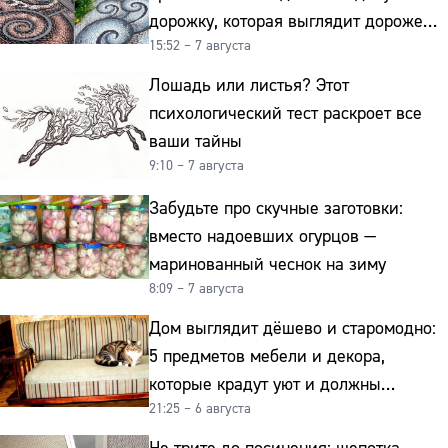
дорожку, которая выглядит дороже
15:52 – 7 августа
гранита
Лошадь или листья? Этот
психологический тест раскроет все
ваши тайны
9:10 – 7 августа
Забудьте про скучные заготовки:
вместо надоевших огурцов —
маринованный чеснок на зиму
8:09 – 7 августа
Дом выглядит дёшево и старомодно:
5 предметов мебели и декора,
которые крадут уют и должны
21:25 – 6 августа
отправиться на свалку прямо сейчас