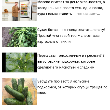
Молоко скисает за день: оказывается, в
холодильнике просто есть одна полка,
куда нельзя ставить — превращает
свежие продукты в бактериальную бомбу
Сухая ботва — не повод хватать лопату!
Простой «ногтевой тест» спасет ваш
картофель от гнили
Перец стал тонкостенным и пресным? 3
августовские подкормки, которые
сделают его мясистым и сладким
Забудьте про азот: 3 июльские
подкормки, от которых огурцы трещат по
швам
Сайт:
Адрес: