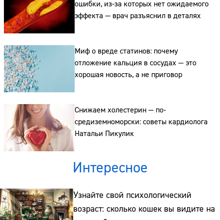
ошибки, из-за которых нет ожидаемого
эффекта — врач разъяснил в деталях
Сайт:
Адрес:
Миф о вреде статинов: почему
отложение кальция в сосудах — это
Телефон:
хорошая новость, а не приговор
Снижаем холестерин — по-
средиземноморски: советы кардиолога
Натальи Пикулик
Интересное
Узнайте свой психологический
возраст: сколько кошек вы видите на