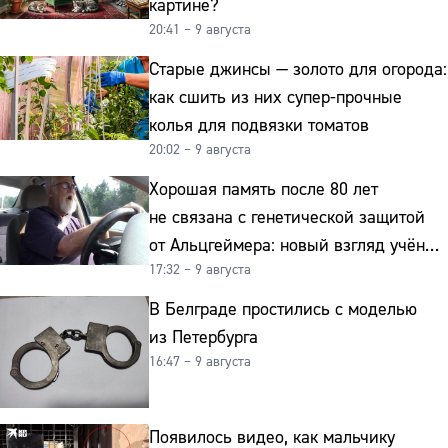
картине?
20:41 – 9 августа
Старые джинсы — золото для огорода:
как сшить из них супер-прочные
колья для подвязки томатов
20:02 – 9 августа
Хорошая память после 80 лет
не связана с генетической защитой
от Альцгеймера: новый взгляд учёных
17:32 – 9 августа
на старение мозга
В Белграде простились с моделью
из Петербурга
16:47 – 9 августа
Появилось видео, как мальчику