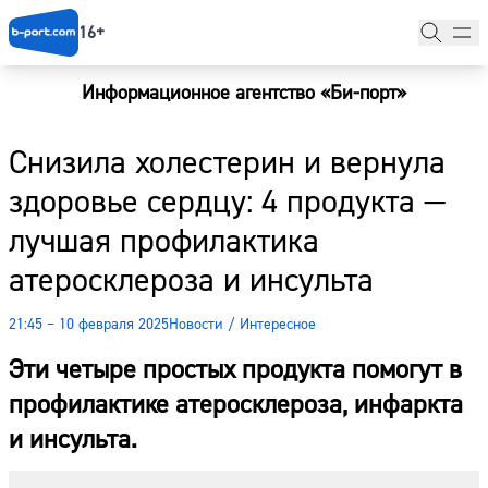
16+
Информационное агентство «Би-порт»
Главная
Снизила холестерин и вернула
Новости
здоровье сердцу: 4 продукта —
Наши гости
лучшая профилактика
Фоторепортажи
атеросклероза и инсульта
Погода
21:45 – 10 февраля 2025
Новости
/
Интересное
Курсы валют
Эти четыре простых продукта помогут в
профилактике атеросклероза, инфаркта
и инсульта.