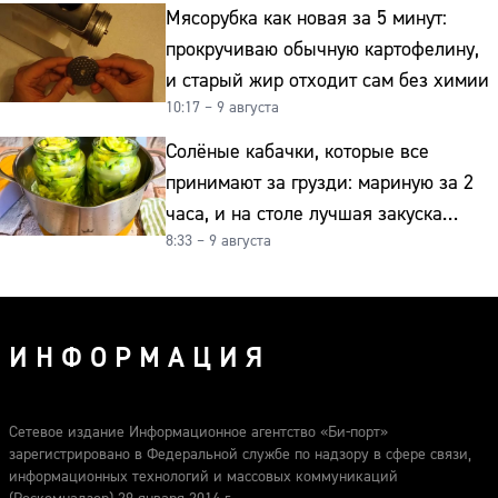
Мясорубка как новая за 5 минут:
прокручиваю обычную картофелину,
и старый жир отходит сам без химии
10:17 – 9 августа
Солёные кабачки, которые все
принимают за грузди: мариную за 2
часа, и на столе лучшая закуска
8:33 – 9 августа
к картошке
ИНФОРМАЦИЯ
Сетевое издание Информационное агентство «Би-порт»
зарегистрировано в Федеральной службе по надзору в сфере связи,
информационных технологий и массовых коммуникаций