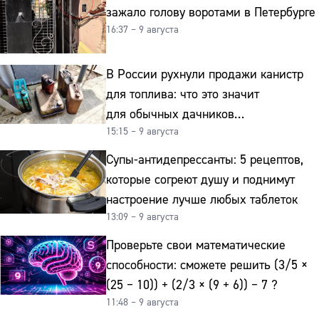
зажало голову воротами в Петербурге
16:37 – 9 августа
В России рухнули продажи канистр
для топлива: что это значит
для обычных дачников
15:15 – 9 августа
и автомобилистов
Супы-антидепрессанты: 5 рецептов,
которые согреют душу и поднимут
настроение лучше любых таблеток
13:09 – 9 августа
Проверьте свои математические
способности: сможете решить (3/5 ×
(25 − 10)) + (2/3 × (9 + 6)) − 7 ?
11:48 – 9 августа