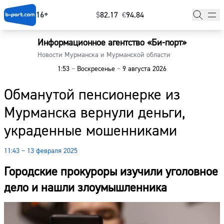
16+
$
⁠82.17
€
⁠94.84
Информационное агентство «Би-порт»
Главная
Новости Мурманска и Мурманской области
1:53
–
Воскресенье
–
9 августа 2026
Новости
Обманутой пенсионерке из
Наши гости
Мурманска вернули деньги,
Фоторепортажи
украденные мошенниками
Погода
11:43 – 13 февраля 2025
Курсы валют
Городские прокуроры изучили уголовное
дело и нашли злоумышленника