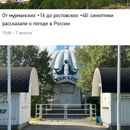
Адрес:
От мурманских +16 до ростовских +40: синоптики
Телефон:
рассказали о погоде в России
15:48 – 7 августа