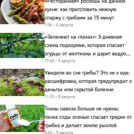
«Ресторанная» роскошь на дачной
кухне: как приготовить нежную
спаржу с грибами за 15 минут
7:34 – 6 августа
«Зеленеют на глазах»: 3-дневная
схема подкормки, которая спасает
огурцы от желтизны и дарит ведро
17:40 – 5 августа
урожая
Увидели во сне грибы? Это не к еде:
расшифровка, которая предупредит о
деньгах или скрытой болезни
11:13 – 5 августа
Тонны навоза больше не нужны:
пачка соды осенью спасает грядки от
грибка и делает землю рыхлой
8:33 – 5 августа