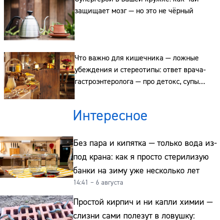
защищает мозг — но это не чёрный
Адрес:
Телефон:
Что важно для кишечника — ложные
убеждения и стереотипы: ответ врача-
гастроэнтеролога — про детокс, супы
и глютен
Интересное
Без пара и кипятка — только вода из-
под крана: как я просто стерилизую
банки на зиму уже несколько лет
14:41 – 6 августа
Простой кирпич и ни капли химии —
слизни сами полезут в ловушку: