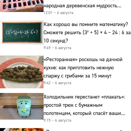
народная деревенская мудрость
12:01 – 6 августа
реально работает
Как хорошо вы помните математику?
Сможете решить (3² + 5) × 4 − 24 : 6 за
10 секунд?
9:49 – 6 августа
«Ресторанная» роскошь на дачной
кухне: как приготовить нежную
спаржу с грибами за 15 минут
9:42 – 6 августа
Холодильник перестанет «плакать»:
простой трюк с бумажным
полотенцем, который спасёт ваши
9:15 – 6 августа
овощи от гнили