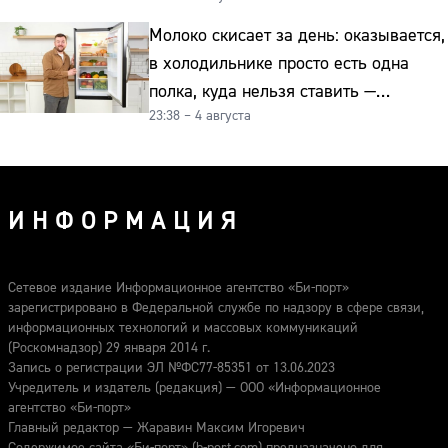
Молоко скисает за день: оказывается,
в холодильнике просто есть одна
полка, куда нельзя ставить —
23:38 – 4 августа
превращает свежие продукты
в бактериальную бомбу
ИНФОРМАЦИЯ
Сетевое издание Информационное агентство «Би-порт»
зарегистрировано в Федеральной службе по надзору в сфере связи,
информационных технологий и массовых коммуникаций
(Роскомнадзор) 29 января 2014 г.
Запись о регистрации ЭЛ №ФС77-85351 от 13.06.2023
Учредитель и издатель (редакция) — ООО «Информационное
агентство «Би-порт»
Главный редактор — Жаравин Максим Игоревич
Содержимое сайта «Би-порт» (b-port.com) предназначено для