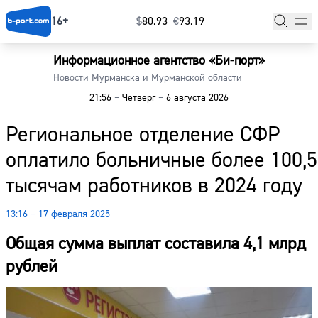
16+
$
⁠80.93
€
⁠93.19
Информационное агентство «Би-порт»
Главная
Новости Мурманска и Мурманской области
21:56
–
Четверг
–
6 августа 2026
Новости
Региональное отделение СФР
Наши гости
оплатило больничные более 100,5
Фоторепортажи
тысячам работников в 2024 году
Погода
13:16 – 17 февраля 2025
Курсы валют
Общая сумма выплат составила 4,1 млрд
рублей