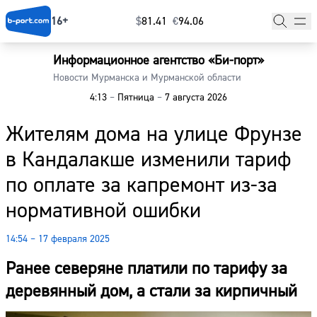
16+
$
⁠81.41
€
⁠94.06
Информационное агентство «Би-порт»
Главная
Новости Мурманска и Мурманской области
4:13
–
Пятница
–
7 августа 2026
Новости
Жителям дома на улице Фрунзе
Наши гости
в Кандалакше изменили тариф
Фоторепортажи
по оплате за капремонт из-за
Погода
нормативной ошибки
Курсы валют
14:54 – 17 февраля 2025
Ранее северяне платили по тарифу за
деревянный дом, а стали за кирпичный