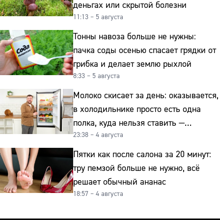
деньгах или скрытой болезни
11:13 – 5 августа
Тонны навоза больше не нужны:
пачка соды осенью спасает грядки от
грибка и делает землю рыхлой
8:33 – 5 августа
Молоко скисает за день: оказывается,
в холодильнике просто есть одна
полка, куда нельзя ставить —
23:38 – 4 августа
превращает свежие продукты
в бактериальную бомбу
Пятки как после салона за 20 минут:
тру пемзой больше не нужно, всё
решает обычный ананас
18:57 – 4 августа