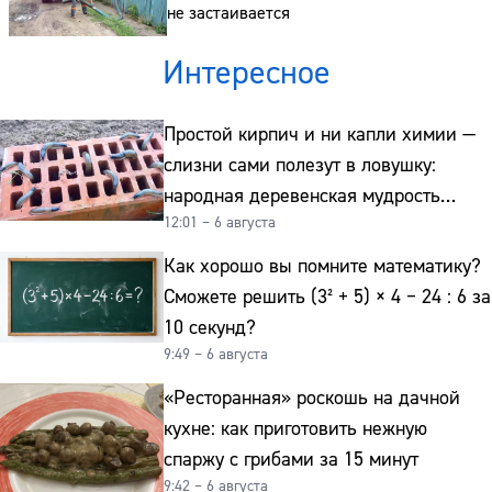
не застаивается
Интересное
Простой кирпич и ни капли химии —
слизни сами полезут в ловушку:
народная деревенская мудрость
12:01 – 6 августа
реально работает
Как хорошо вы помните математику?
Сможете решить (3² + 5) × 4 − 24 : 6 за
10 секунд?
9:49 – 6 августа
«Ресторанная» роскошь на дачной
кухне: как приготовить нежную
спаржу с грибами за 15 минут
9:42 – 6 августа