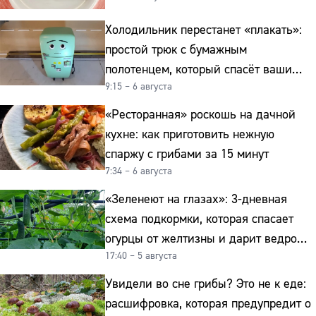
Холодильник перестанет «плакать»:
простой трюк с бумажным
полотенцем, который спасёт ваши
9:15 – 6 августа
овощи от гнили
«Ресторанная» роскошь на дачной
кухне: как приготовить нежную
спаржу с грибами за 15 минут
7:34 – 6 августа
«Зеленеют на глазах»: 3-дневная
схема подкормки, которая спасает
огурцы от желтизны и дарит ведро
17:40 – 5 августа
урожая
Увидели во сне грибы? Это не к еде:
расшифровка, которая предупредит о