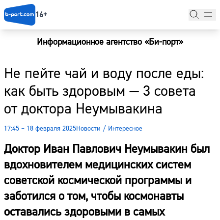
16+
Информационное агентство «Би-порт»
Главная
Не пейте чай и воду после еды:
Новости
как быть здоровым — 3 совета
Наши гости
от доктора Неумывакина
Фоторепортажи
17:45 – 18 февраля 2025
Новости
/
Интересное
Погода
Доктор Иван Павлович Неумывакин был
Курсы валют
вдохновителем медицинских систем
советской космической программы и
заботился о том, чтобы космонавты
оставались здоровыми в самых