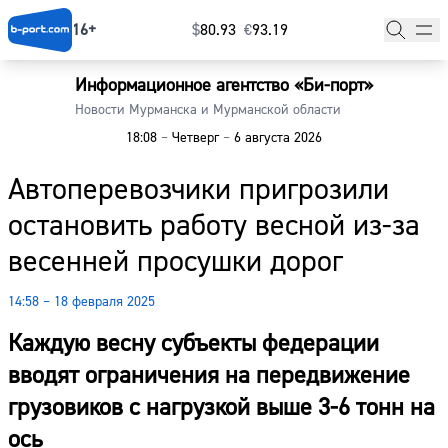
16+
$
⁠80.93
€
⁠93.19
Информационное агентство «Би-порт»
Главная
Новости Мурманска и Мурманской области
18:08
–
Четверг
–
6 августа 2026
Новости
Автоперевозчики пригрозили
Наши гости
остановить работу весной из-за
Фоторепортажи
весенней просушки дорог
Погода
14:58 – 18 февраля 2025
Курсы валют
Каждую весну субъекты федерации
вводят ограничения на передвижение
грузовиков с нагрузкой выше 3-6 тонн на
ось