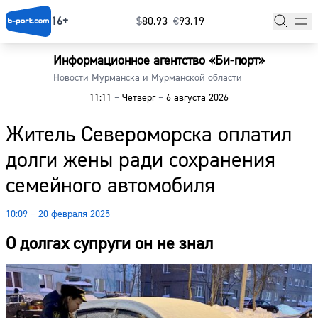
16+
$
⁠80.93
€
⁠93.19
Информационное агентство «Би-порт»
Главная
Новости Мурманска и Мурманской области
11:11
–
Четверг
–
6 августа 2026
Новости
Житель Североморска оплатил
Наши гости
долги жены ради сохранения
Фоторепортажи
семейного автомобиля
Погода
10:09 – 20 февраля 2025
Курсы валют
О долгах супруги он не знал