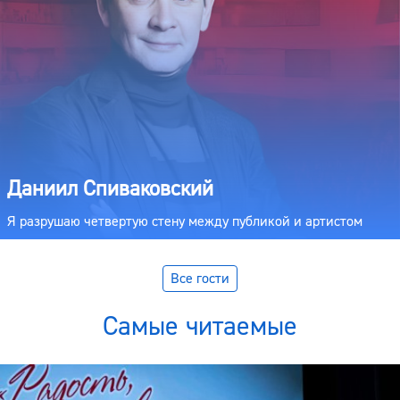
Даниил Спиваковский
Я разрушаю четвертую стену между публикой и артистом
Все гости
Самые читаемые