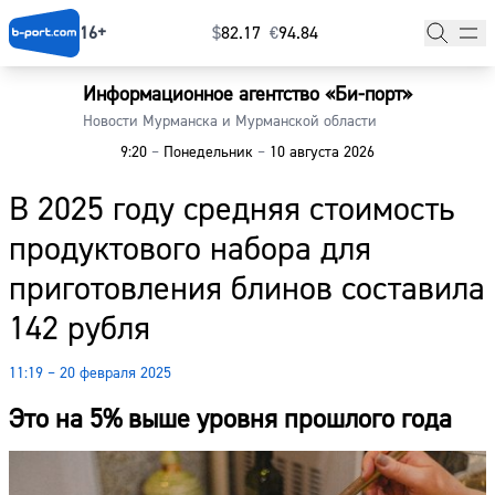
16+
$
⁠82.17
€
⁠94.84
Информационное агентство «Би-порт»
Главная
Новости Мурманска и Мурманской области
9:20
–
Понедельник
–
10 августа 2026
Новости
В 2025 году средняя стоимость
Наши гости
продуктового набора для
Фоторепортажи
приготовления блинов составила
Погода
142 рубля
Курсы валют
11:19 – 20 февраля 2025
Это на 5% выше уровня прошлого года