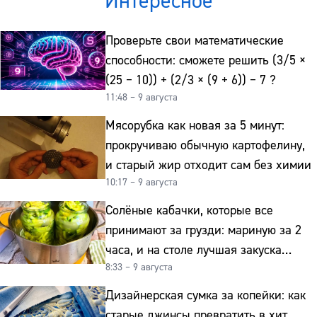
Интересное
Проверьте свои математические
способности: сможете решить (3/5 ×
(25 − 10)) + (2/3 × (9 + 6)) − 7 ?
11:48 – 9 августа
Мясорубка как новая за 5 минут:
прокручиваю обычную картофелину,
и старый жир отходит сам без химии
10:17 – 9 августа
Солёные кабачки, которые все
принимают за грузди: мариную за 2
часа, и на столе лучшая закуска
8:33 – 9 августа
к картошке
Дизайнерская сумка за копейки: как
старые джинсы превратить в хит