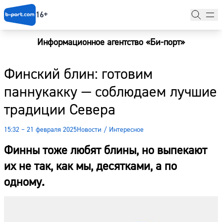
16+
Информационное агентство «Би-порт»
Главная
Финский блин: готовим
Новости
паннукакку — соблюдаем лучшие
Наши гости
традиции Севера
Фоторепортажи
15:32 – 21 февраля 2025
Новости
/
Интересное
Погода
Финны тоже любят блины, но выпекают
Курсы валют
их не так, как мы, десятками, а по
одному.