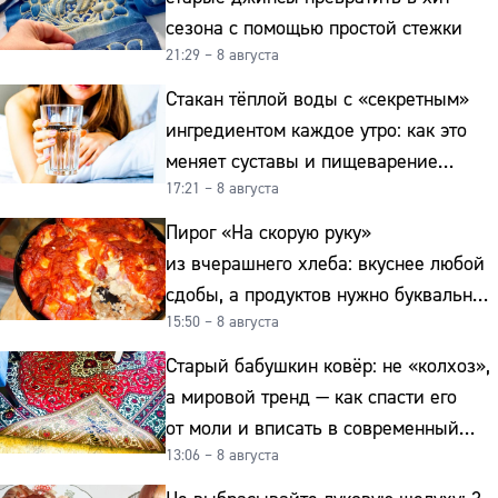
сезона с помощью простой стежки
21:29 – 8 августа
Стакан тёплой воды с «секретным»
ингредиентом каждое утро: как это
меняет суставы и пищеварение
17:21 – 8 августа
после 50
Пирог «На скорую руку»
из вчерашнего хлеба: вкуснее любой
сдобы, а продуктов нужно буквально
15:50 – 8 августа
копейки
Старый бабушкин ковёр: не «колхоз»,
а мировой тренд — как спасти его
от моли и вписать в современный
13:06 – 8 августа
интерьер