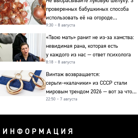
Не выбрасывайте луковую шелуху: 3
проверенных бабушкиных способа
использовать её на огороде
9:30 – 8 августа
и для здоровья этой зимой
«Твою мать» ранит не из-за хамства:
невидимая рана, которая есть
у каждого из нас — ответ психолога
8:18 – 8 августа
Винтаж возвращается:
серьги-«калачики» из СССР стали
мировым трендом 2026 — вот за что
22:50 – 7 августа
их ценят ювелиры
ИНФОРМАЦИЯ