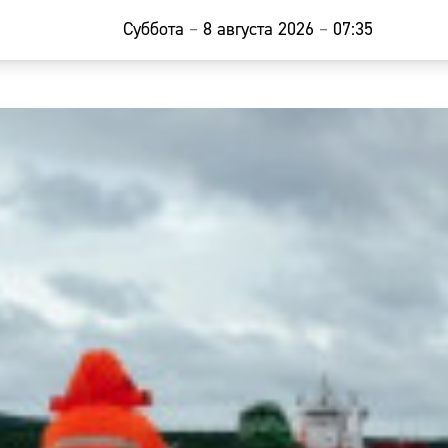
Суббота
–
8 августа 2026
–
07:35
Главная
Новости
Наши гости
Фоторепор
Погода
Курсы валю