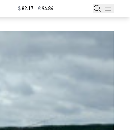
$
⁠82.17
€
⁠94.84
тажи
т