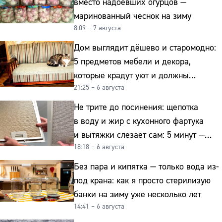
вместо надоевших огурцов —
маринованный чеснок на зиму
8:09 – 7 августа
Дом выглядит дёшево и старомодно:
5 предметов мебели и декора,
которые крадут уют и должны
21:25 – 6 августа
отправиться на свалку прямо сейчас
Не трите до посинения: щепотка
в воду и жир с кухонного фартука
и вытяжки слезает сам: 5 минут —
18:18 – 6 августа
и сверкает как новая
Без пара и кипятка — только вода из-
под крана: как я просто стерилизую
банки на зиму уже несколько лет
14:41 – 6 августа