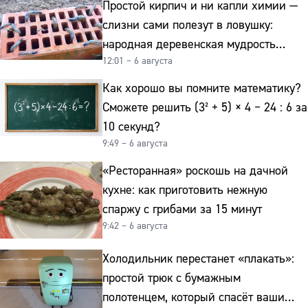
Простой кирпич и ни капли химии —
слизни сами полезут в ловушку:
народная деревенская мудрость
12:01 – 6 августа
реально работает
Как хорошо вы помните математику?
Сможете решить (3² + 5) × 4 − 24 : 6 за
10 секунд?
9:49 – 6 августа
«Ресторанная» роскошь на дачной
кухне: как приготовить нежную
спаржу с грибами за 15 минут
9:42 – 6 августа
Холодильник перестанет «плакать»:
простой трюк с бумажным
полотенцем, который спасёт ваши