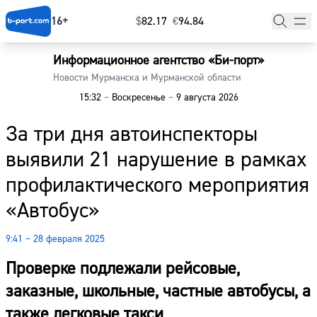
16+
$
⁠82.17
€
⁠94.84
Информационное агентство «Би-порт»
Главная
Новости Мурманска и Мурманской области
15:32
–
Воскресенье
–
9 августа 2026
Новости
За три дня автоинспекторы
Наши гости
выявили 21 нарушение в рамках
Фоторепортажи
профилактического мероприятия
Погода
«Автобус»
Курсы валют
9:41 – 28 февраля 2025
Проверке подлежали рейсовые,
заказные, школьные, частные автобусы, а
также легковые такси