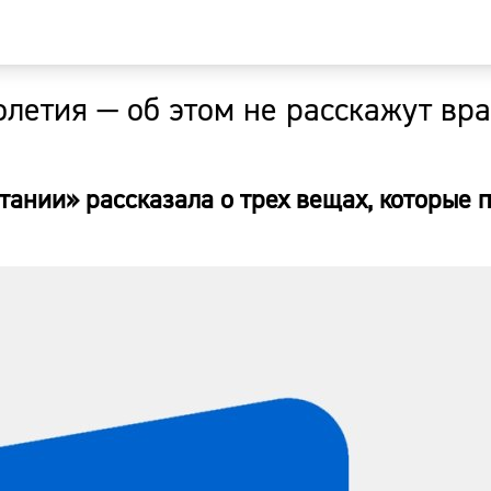
голетия — об этом не расскажут вр
Главная
Новости
тании» рассказала о трех вещах, которые 
Наши гости
Фоторепор
Погода
Курсы валю