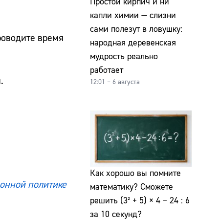
Простой кирпич и ни
капли химии — слизни
сами полезут в ловушку:
проводите время
народная деревенская
мудрость реально
работает
.
12:01 – 6 августа
Как хорошо вы помните
онной политике
математику? Сможете
решить (3² + 5) × 4 − 24 : 6
за 10 секунд?