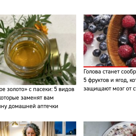
Сайт:
Голова станет сооб
Адрес:
5 фруктов и ягод, 
защищают мозг от 
е золото» с пасеки: 5 видов
Телефон:
которые заменят вам
ину домашней аптечки