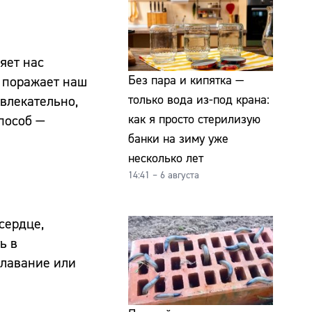
яет нас
Без пара и кипятка —
о поражает наш
только вода из-под крана:
ивлекательно,
как я просто стерилизую
пособ —
банки на зиму уже
несколько лет
14:41 – 6 августа
сердце,
ь в
плавание или