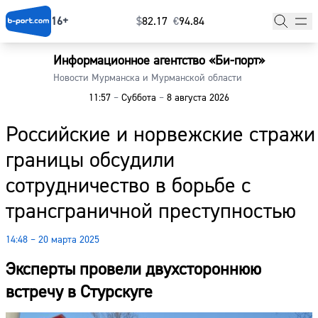
16+
$
⁠82.17
€
⁠94.84
Информационное агентство «Би-порт»
Главная
Новости Мурманска и Мурманской области
11:57
–
Суббота
–
8 августа 2026
Новости
Российские и норвежские стражи
Наши гости
границы обсудили
Фоторепортажи
сотрудничество в борьбе с
Погода
трансграничной преступностью
Курсы валют
14:48 – 20 марта 2025
Эксперты провели двухстороннюю
встречу в Стурскуге