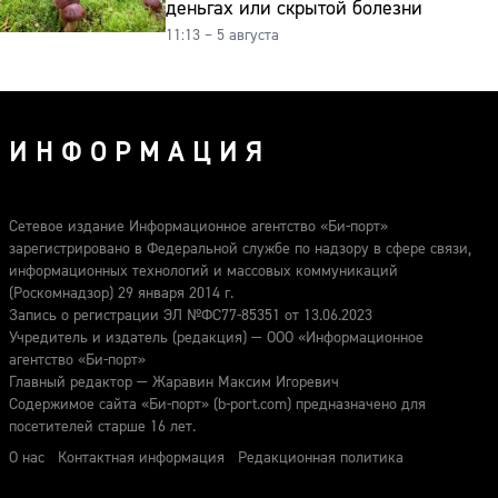
деньгах или скрытой болезни
11:13 – 5 августа
ИНФОРМАЦИЯ
Сетевое издание Информационное агентство «Би-порт»
зарегистрировано в Федеральной службе по надзору в сфере связи,
информационных технологий и массовых коммуникаций
(Роскомнадзор) 29 января 2014 г.
Запись о регистрации ЭЛ №ФС77-85351 от 13.06.2023
Учредитель и издатель (редакция) — ООО «Информационное
агентство «Би-порт»
Главный редактор — Жаравин Максим Игоревич
Содержимое сайта «Би-порт» (b-port.com) предназначено для
посетителей старше 16 лет.
О нас
Контактная информация
Редакционная политика