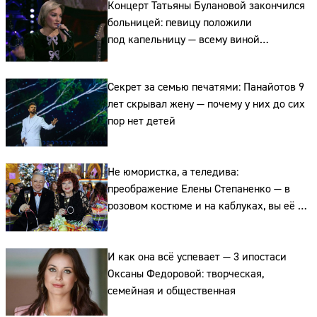
Концерт Татьяны Булановой закончился
больницей: певицу положили
под капельницу — всему виной
напряжённый график
Секрет за семью печатями: Панайотов 9
лет скрывал жену — почему у них до сих
пор нет детей
Сайт:
Не юмористка, а теледива:
Адрес:
преображение Елены Степаненко — в
розовом костюме и на каблуках, вы её не
Телефон:
узнаете
И как она всё успевает — 3 ипостаси
Оксаны Федоровой: творческая,
семейная и общественная