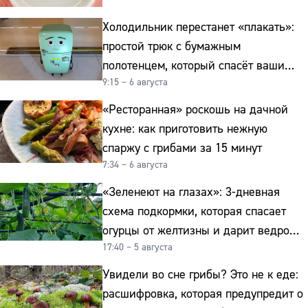
Холодильник перестанет «плакать»:
простой трюк с бумажным
полотенцем, который спасёт ваши
9:15 – 6 августа
овощи от гнили
«Ресторанная» роскошь на дачной
кухне: как приготовить нежную
спаржу с грибами за 15 минут
7:34 – 6 августа
«Зеленеют на глазах»: 3-дневная
схема подкормки, которая спасает
огурцы от желтизны и дарит ведро
17:40 – 5 августа
урожая
Увидели во сне грибы? Это не к еде:
расшифровка, которая предупредит о