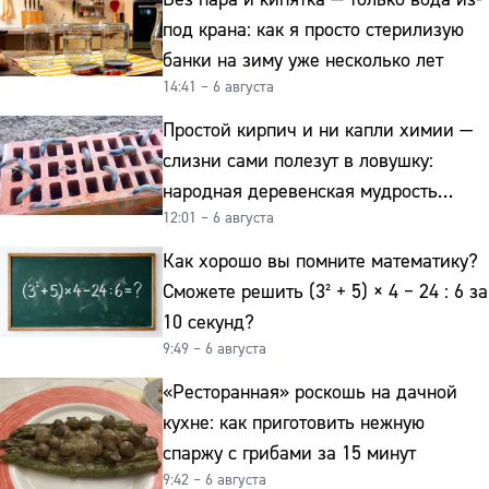
под крана: как я просто стерилизую
банки на зиму уже несколько лет
14:41 – 6 августа
Простой кирпич и ни капли химии —
слизни сами полезут в ловушку:
народная деревенская мудрость
12:01 – 6 августа
реально работает
Как хорошо вы помните математику?
Сможете решить (3² + 5) × 4 − 24 : 6 за
10 секунд?
9:49 – 6 августа
«Ресторанная» роскошь на дачной
кухне: как приготовить нежную
спаржу с грибами за 15 минут
9:42 – 6 августа