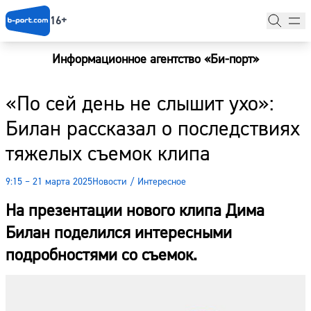
16+
Информационное агентство «Би-порт»
Главная
«По сей день не слышит ухо»:
Новости
Билан рассказал о последствиях
Наши гости
тяжелых съемок клипа
Фоторепортажи
9:15 – 21 марта 2025
Новости
/
Интересное
Погода
На презентации нового клипа Дима
Курсы валют
Билан поделился интересными
подробностями со съемок.