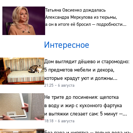
Татьяна Овсиенко дождалась
Александра Меркулова из тюрьмы,
а он в итоге её бросил — подробности
сказки с несчастливым концом
Интересное
Дом выглядит дёшево и старомодно:
5 предметов мебели и декора,
которые крадут уют и должны
21:25 – 6 августа
отправиться на свалку прямо сейчас
Не трите до посинения: щепотка
в воду и жир с кухонного фартука
и вытяжки слезает сам: 5 минут —
18:18 – 6 августа
и сверкает как новая
Без пара и кипятка — только вода из-