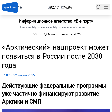
16+
$
⁠82.17
€
⁠94.84
Информационное агентство «Би-порт»
Главная
Новости Мурманска и Мурманской области
15:21
–
Суббота
–
8 августа 2026
Новости
«Арктический» нацпроект может
Наши гости
появиться в России после 2030
Фоторепортажи
года
Погода
14:09 – 27 марта 2025
Курсы валют
Действующие федеральные программы
уже частично финансируют развитие
Арктики и СМП