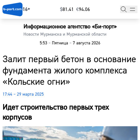
16+
$
⁠81.41
€
⁠94.06
Информационное агентство «Би-порт»
Главная
Новости Мурманска и Мурманской области
5:53
–
Пятница
–
7 августа 2026
Новости
Залит первый бетон в основание
Наши гости
фундамента жилого комплекса
Фоторепортажи
«Кольские огни»
Погода
17:44 – 29 марта 2025
Курсы валют
Идет строительство первых трех
корпусов