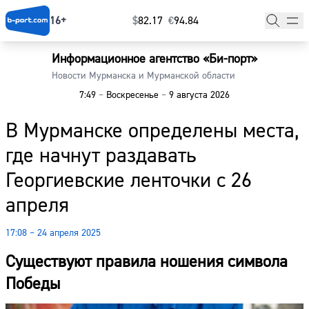
16+
$
⁠82.17
€
⁠94.84
Информационное агентство «Би-порт»
Главная
Новости Мурманска и Мурманской области
7:49
–
Воскресенье
–
9 августа 2026
Новости
В Мурманске определены места,
Наши гости
где начнут раздавать
Фоторепортажи
Георгиевские ленточки с 26
Погода
апреля
Курсы валют
17:08 – 24 апреля 2025
Существуют правила ношения символа
Победы