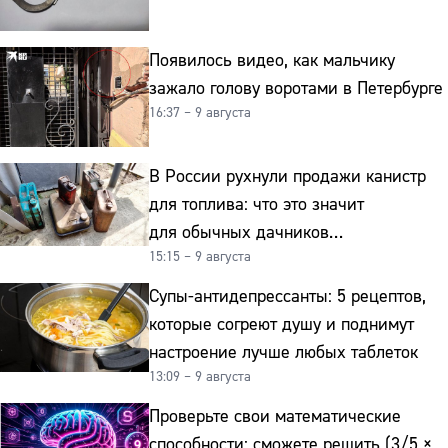
Появилось видео, как мальчику
зажало голову воротами в Петербурге
16:37 – 9 августа
В России рухнули продажи канистр
для топлива: что это значит
для обычных дачников
15:15 – 9 августа
и автомобилистов
Супы-антидепрессанты: 5 рецептов,
которые согреют душу и поднимут
настроение лучше любых таблеток
13:09 – 9 августа
Проверьте свои математические
способности: сможете решить (3/5 ×