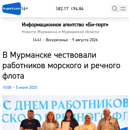
16+
$
⁠82.17
€
⁠94.84
Информационное агентство «Би-порт»
Главная
Новости Мурманска и Мурманской области
14:41
–
Воскресенье
–
9 августа 2026
Новости
В Мурманске чествовали
Наши гости
работников морского и речного
Фоторепортажи
флота
Погода
10:08 – 5 июля 2025
Курсы валют