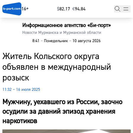
16+
$
⁠82.17
€
⁠94.84
Информационное агентство «Би-порт»
Главная
Новости Мурманска и Мурманской области
8:41
–
Понедельник
–
10 августа 2026
Новости
Житель Кольского округа
Наши гости
объявлен в международный
Фоторепортажи
розыск
Погода
11:32 – 16 июля 2025
Курсы валют
Мужчину, уехавшего из России, заочно
осудили за давний эпизод хранения
наркотиков