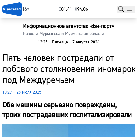
16+
$
⁠81.41
€
⁠94.06
Информационное агентство «Би-порт»
Главная
Новости Мурманска и Мурманской области
13:25
–
Пятница
–
7 августа 2026
Новости
Пять человек пострадали от
Наши гости
лобового столкновения иномарок
Фоторепортажи
под Междуречьем
Погода
10:27 – 28 июля 2025
Курсы валют
Обе машины серьезно повреждены,
троих пострадавших госпитализировали