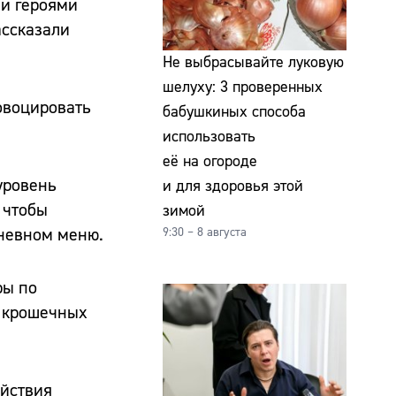
ми героями
ассказали
Не выбрасывайте луковую
шелуху: 3 проверенных
овоцировать
бабушкиных способа
использовать
её на огороде
уровень
и для здоровья этой
 чтобы
зимой
дневном меню.
9:30 – 8 августа
ры по
х крошечных
ействия