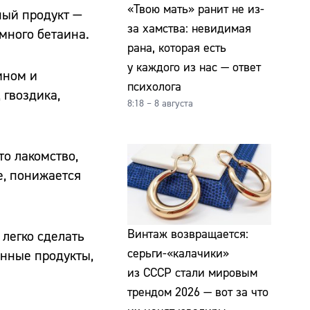
«Твою мать» ранит не из-
ный продукт —
за хамства: невидимая
 много бетаина.
рана, которая есть
у каждого из нас — ответ
ином и
психолога
 гвоздика,
8:18 – 8 августа
то лакомство,
е, понижается
Винтаж возвращается:
легко сделать
серьги-«калачики»
нные продукты,
из СССР стали мировым
трендом 2026 — вот за что