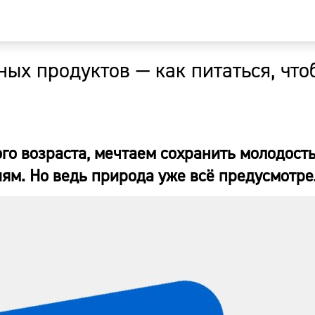
ных продуктов — как питаться, что
Главная
Новости
го возраста, мечтаем сохранить молодость
Наши гости
ям. Но ведь природа уже всё предусмотре
Фоторепор
Погода
Курсы валю