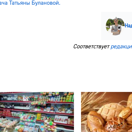
ача Татьяны Булановой.
На
Соответствует
редакци
Сайт:
Адрес:
Телефон: