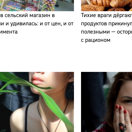
в сельский магазин в
Тихие враги дёргают
и и удивилась: и от цен, и от
продуктов прикину
тимента
полезными — остор
с рационом