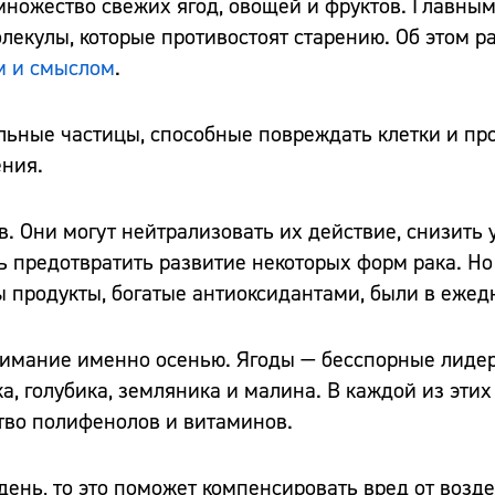
 множество свежих ягод, овощей и фруктов. Главны
екулы, которые противостоят старению. Об этом р
ом и смыслом
.
льные частицы, способные повреждать клетки и пр
ения.
. Они могут нейтрализовать их действие, снизить 
ь предотвратить развитие некоторых форм рака. Но
ы продукты, богатые антиоксидантами, были в еже
внимание именно осенью. Ягоды — бесспорные лиде
а, голубика, земляника и малина. В каждой из эти
тво полифенолов и витаминов.
день, то это поможет компенсировать вред от возд