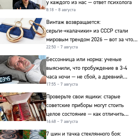
у каждого из нас — ответ психолога
8:18 – 8 августа
Винтаж возвращается:
серьги-«калачики» из СССР стали
мировым трендом 2026 — вот за что
22:50 – 7 августа
их ценят ювелиры
Бессонница или норма: ученые
выяснили, что пробуждение в 3-4
часа ночи — не сбой, а древний
17:55 – 7 августа
биологический ритм
Проверьте свои ящики: старые
советские приборы могут стоить
целое состояние — как отличить
16:48 – 7 августа
подделку от мельхиора
7 шин и тачка стеклянного боя: