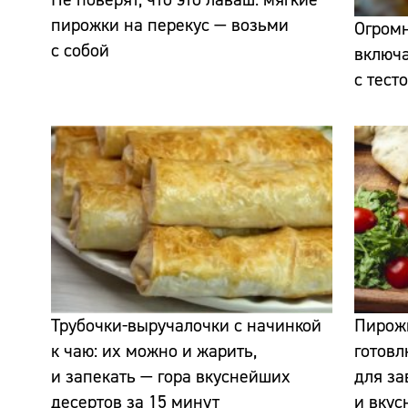
пирожки на перекус — возьми
Огромн
с собой
включа
с тест
Трубочки-выручалочки с начинкой
Пирожк
к чаю: их можно и жарить,
готовл
и запекать — гора вкуснейших
для за
десертов за 15 минут
и вкус