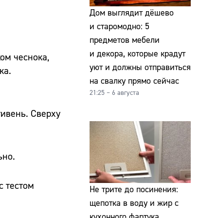
Дом выглядит дёшево
и старомодно: 5
предметов мебели
и декора, которые крадут
ом чеснока,
уют и должны отправиться
ка.
на свалку прямо сейчас
21:25 – 6 августа
ивень. Сверху
ьно.
с тестом
Не трите до посинения:
щепотка в воду и жир с
кухонного фартука