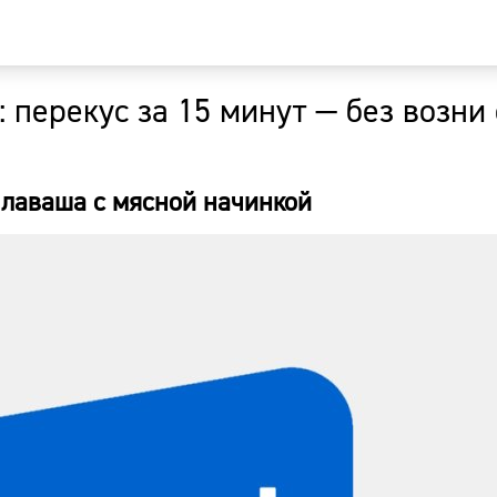
перекус за 15 минут — без возни 
Главная
Новости
 лаваша с мясной начинкой
Наши гости
Фоторепор
Погода
Курсы валю