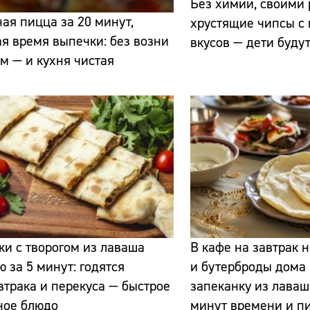
Без химии, своими 
ая пицца за 20 минут,
хрустящие чипсы с
я время выпечки: без возни
вкусов — дети будут
ом — и кухня чистая
Сайт:
Адрес:
Телефон:
и с творогом из лаваша
В кафе на завтрак 
ю за 5 минут: годятся
и бутерброды дома 
втрака и перекуса — быстрое
запеканку из лаваш
ное блюдо
минут времени и п