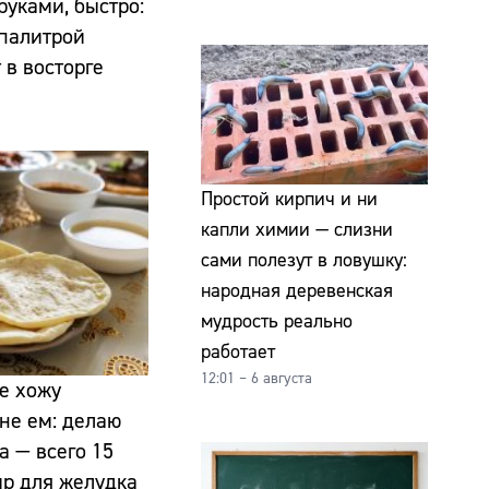
руками, быстро:
 палитрой
 в восторге
Простой кирпич и ни
капли химии — слизни
сами полезут в ловушку:
народная деревенская
мудрость реально
работает
12:01 – 6 августа
не хожу
не ем: делаю
а — всего 15
ир для желудка