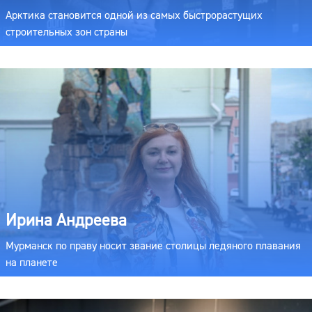
Арктика становится одной из самых быстрорастущих
строительных зон страны
Ирина Андреева
Мурманск по праву носит звание столицы ледяного плавания
на планете