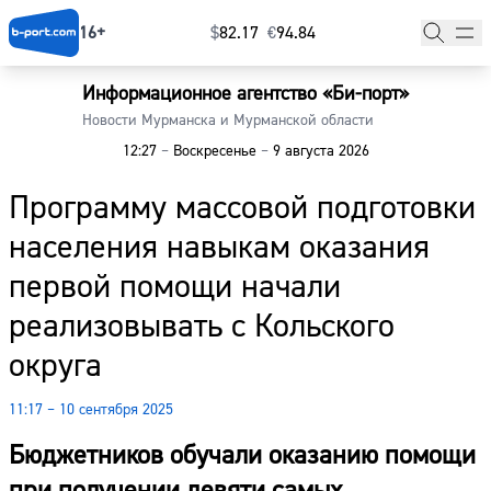
16+
$
⁠82.17
€
⁠94.84
Информационное агентство «Би-порт»
Главная
Новости Мурманска и Мурманской области
12:27
–
Воскресенье
–
9 августа 2026
Новости
Программу массовой подготовки
Наши гости
населения навыкам оказания
Фоторепортажи
первой помощи начали
Погода
реализовывать с Кольского
округа
Курсы валют
11:17 – 10 сентября 2025
Бюджетников обучали оказанию помощи
при получении девяти самых