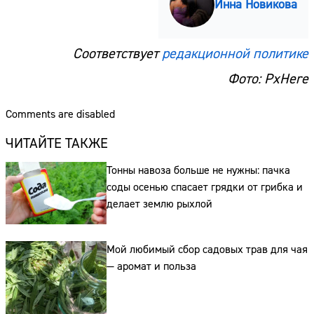
Инна Новикова
Соответствует
редакционной политике
Фото: PxHere
Comments are disabled
ЧИТАЙТЕ ТАКЖЕ
Тонны навоза больше не нужны: пачка
соды осенью спасает грядки от грибка и
делает землю рыхлой
Сайт:
Мой любимый сбор садовых трав для чая
— аромат и польза
Адрес:
Телефон: