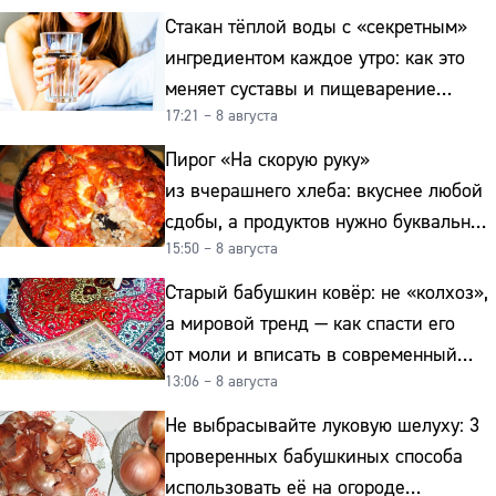
Стакан тёплой воды с «секретным»
ингредиентом каждое утро: как это
меняет суставы и пищеварение
17:21 – 8 августа
после 50
Пирог «На скорую руку»
из вчерашнего хлеба: вкуснее любой
сдобы, а продуктов нужно буквально
15:50 – 8 августа
копейки
Старый бабушкин ковёр: не «колхоз»,
а мировой тренд — как спасти его
от моли и вписать в современный
13:06 – 8 августа
интерьер
Не выбрасывайте луковую шелуху: 3
проверенных бабушкиных способа
использовать её на огороде