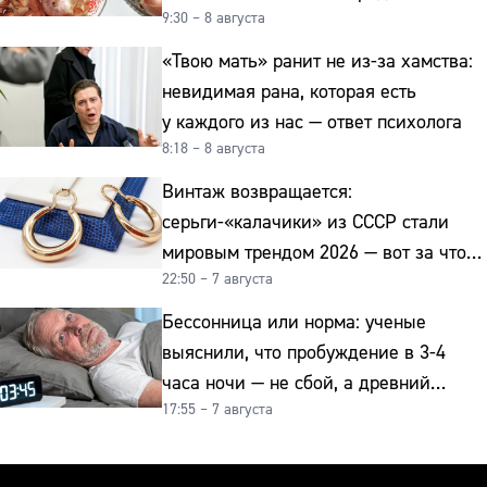
9:30 – 8 августа
и для здоровья этой зимой
«Твою мать» ранит не из-за хамства:
невидимая рана, которая есть
у каждого из нас — ответ психолога
8:18 – 8 августа
Винтаж возвращается:
серьги-«калачики» из СССР стали
мировым трендом 2026 — вот за что
22:50 – 7 августа
их ценят ювелиры
Бессонница или норма: ученые
выяснили, что пробуждение в 3-4
часа ночи — не сбой, а древний
17:55 – 7 августа
биологический ритм