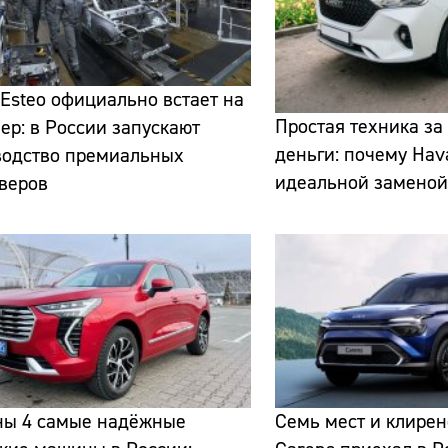
Esteo официально встает на
Простая техника за
ер: в России запускают
деньги: почему Hav
водство премиальных
Сайт:
идеальной заменой 
веров
Адрес:
Телефон:
ны 4 самые надёжные
Семь мест и клирен