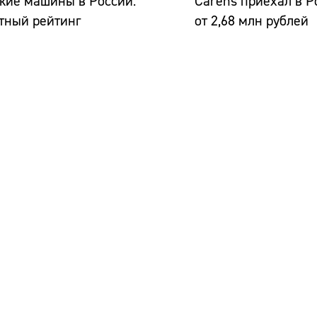
кие машины в России:
Carens приехал в Р
тный рейтинг
от 2,68 млн рублей