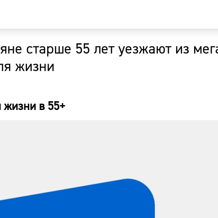
ияне старше 55 лет уезжают из ме
Главная
ля жизни
Новости
 жизни в 55+
Наши гости
Фоторепор
Погода
Курсы валю