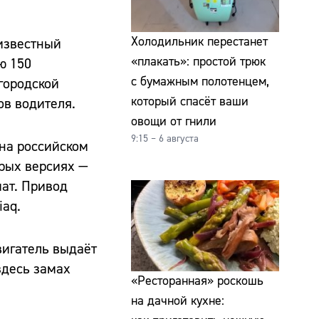
Холодильник перестанет
 известный
«плакать»: простой трюк
ю 150
с бумажным полотенцем,
городской
который спасёт ваши
ов водителя.
овощи от гнили
9:15 – 6 августа
на российском
орых версиях —
мат. Привод
iaq.
вигатель выдаёт
здесь замах
«Ресторанная» роскошь
на дачной кухне: