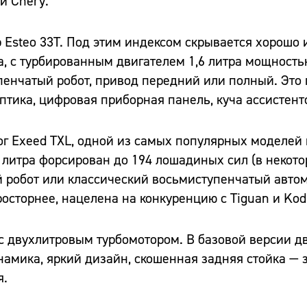
й Chery.
Esteo 33T. Под этим индексом скрывается хорошо
а, с турбированным двигателем 1,6 литра мощность
енчатый робот, привод передний или полный. Это 
птика, цифровая приборная панель, куча ассистент
г Exeed TXL, одной из самых популярных моделей 
6 литра форсирован до 194 лошадиных сил (в некот
й робот или классический восьмиступенчатый авто
сторнее, нацелена на конкуренцию с Tiguan и Kod
X с двухлитровым турбомотором. В базовой версии д
намика, яркий дизайн, скошенная задняя стойка — 
я.