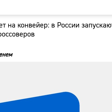
т на конвейер: в России запускаю
Главная
россоверов
Новости
менем
Наши гости
Фоторепор
Погода
Курсы валю