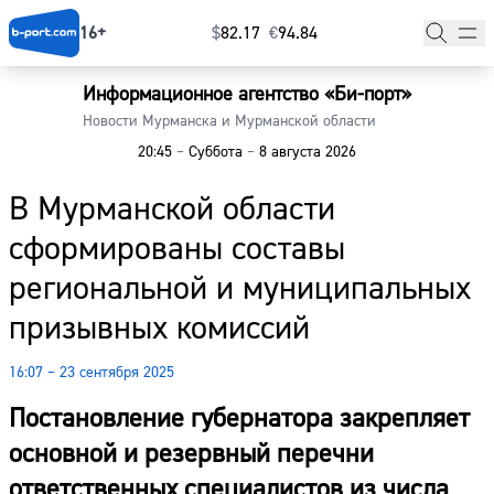
16+
$
⁠82.17
€
⁠94.84
Информационное агентство «Би-порт»
Главная
Новости Мурманска и Мурманской области
20:45
–
Суббота
–
8 августа 2026
Новости
В Мурманской области
Наши гости
сформированы составы
Фоторепортажи
региональной и муниципальных
Погода
призывных комиссий
Курсы валют
16:07 – 23 сентября 2025
Постановление губернатора закрепляет
основной и резервный перечни
ответственных специалистов из числа