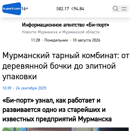
16+
$
⁠82.17
€
⁠94.84
Информационное агентство «Би-порт»
Главная
Новости Мурманска и Мурманской области
11:28
–
Понедельник
–
10 августа 2026
Новости
Мурманский тарный комбинат: от
Наши гости
деревянной бочки до элитной
Фоторепортажи
упаковки
Погода
10:39 – 24 сентября 2025
Курсы валют
«Би-порт» узнал, как работает и
развивается одно из старейших и
известных предприятий Мурманска