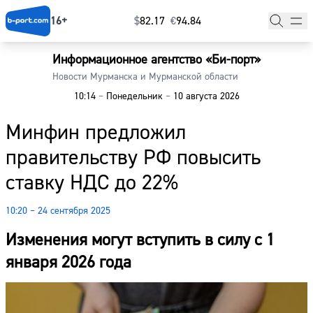
16+
$
⁠82.17
€
⁠94.84
Информационное агентство «Би-порт»
Главная
Новости Мурманска и Мурманской области
10:14
–
Понедельник
–
10 августа 2026
Новости
Минфин предложил
Наши гости
правительству РФ повысить
Фоторепортажи
ставку НДС до 22%
Погода
10:20 – 24 сентября 2025
Курсы валют
Изменения могут вступить в силу с 1
января 2026 года