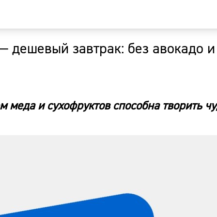
— дешевый завтрак: без авокадо и
Главная
Новости
м меда и сухофруктов способна творить чу
Наши гости
Фоторепор
Погода
Курсы валю