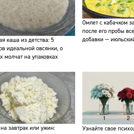
Омлет с кабачком за
после его пробы вс
добавки — июльски
ая каша из детства: 5
ов идеальной овсянки, о
х молчат на упаковках
Сайт:
Адрес:
Телефон:
 на завтрак или ужин:
Узнайте свое психо