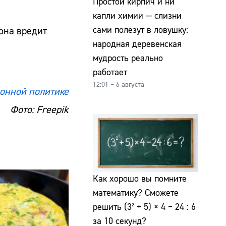
Простой кирпич и ни
капли химии — слизни
сами полезут в ловушку:
 она вредит
народная деревенская
мудрость реально
работает
12:01 – 6 августа
онной политике
Фото: Freepik
Как хорошо вы помните
математику? Сможете
решить (3² + 5) × 4 − 24 : 6
за 10 секунд?