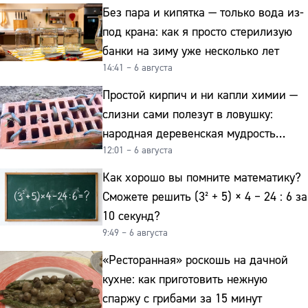
Без пара и кипятка — только вода из-
под крана: как я просто стерилизую
банки на зиму уже несколько лет
14:41 – 6 августа
Простой кирпич и ни капли химии —
слизни сами полезут в ловушку:
народная деревенская мудрость
12:01 – 6 августа
реально работает
Как хорошо вы помните математику?
Сможете решить (3² + 5) × 4 − 24 : 6 за
10 секунд?
9:49 – 6 августа
«Ресторанная» роскошь на дачной
кухне: как приготовить нежную
спаржу с грибами за 15 минут