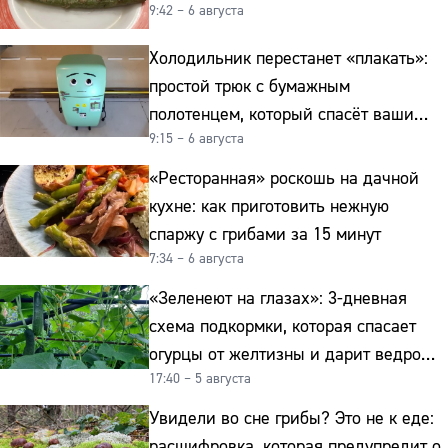
9:42 – 6 августа
Холодильник перестанет «плакать»:
простой трюк с бумажным
полотенцем, который спасёт ваши
9:15 – 6 августа
овощи от гнили
«Ресторанная» роскошь на дачной
кухне: как приготовить нежную
спаржу с грибами за 15 минут
7:34 – 6 августа
«Зеленеют на глазах»: 3-дневная
схема подкормки, которая спасает
огурцы от желтизны и дарит ведро
17:40 – 5 августа
урожая
Увидели во сне грибы? Это не к еде:
расшифровка, которая предупредит о