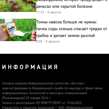
деньгах или скрытой болезни
11:13 – 5 августа
Тонны навоза больше не нужны:
пачка соды осенью спасает грядки от
грибка и делает землю рыхлой
8:33 – 5 августа
ИНФОРМАЦИЯ
Сетевое издание Информационное агентство «Би-порт»
зарегистрировано в Федеральной службе по надзору в сфере связи,
информационных технологий и массовых коммуникаций
(Роскомнадзор) 29 января 2014 г.
Запись о регистрации ЭЛ №ФС77-85351 от 13.06.2023
Учредитель и издатель (редакция) — ООО «Информационное