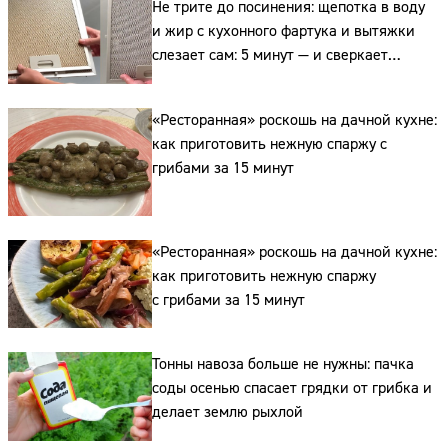
Не трите до посинения: щепотка в воду
и жир с кухонного фартука и вытяжки
слезает сам: 5 минут — и сверкает
как новая
«Ресторанная» роскошь на дачной кухне:
как приготовить нежную спаржу с
грибами за 15 минут
Сайт:
«Ресторанная» роскошь на дачной кухне:
как приготовить нежную спаржу
Адрес:
с грибами за 15 минут
Телефон:
Тонны навоза больше не нужны: пачка
соды осенью спасает грядки от грибка и
делает землю рыхлой