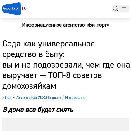
16+
Информационное агентство «Би-порт»
Главная
Сода как универсальное
Новости
средство в быту:
Наши гости
вы и не подозревали, чем где она
Фоторепортажи
выручает — ТОП-8 советов
Погода
домохозяйкам
Курсы валют
21:03 – 25 сентября 2025
Новости
/
Интересное
В доме все будет сиять