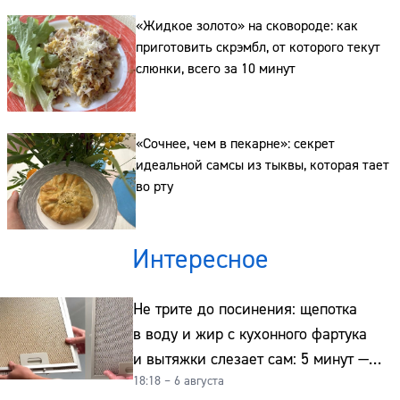
«Жидкое золото» на сковороде: как
приготовить скрэмбл, от которого текут
слюнки, всего за 10 минут
«Сочнее, чем в пекарне»: секрет
идеальной самсы из тыквы, которая тает
во рту
Интересное
Не трите до посинения: щепотка
в воду и жир с кухонного фартука
и вытяжки слезает сам: 5 минут —
18:18 – 6 августа
и сверкает как новая