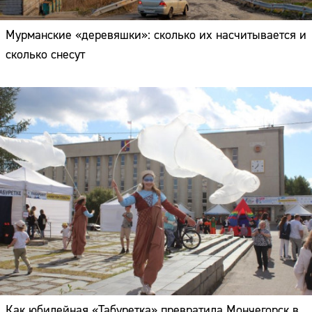
Мурманские «деревяшки»: сколько их насчитывается и
сколько снесут
Как юбилейная «Табуретка» превратила Мончегорск в