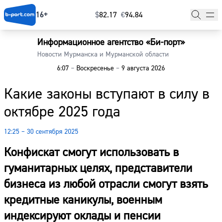
16+
$
⁠82.17
€
⁠94.84
Информационное агентство «Би-порт»
Главная
Новости Мурманска и Мурманской области
6:07
–
Воскресенье
–
9 августа 2026
Новости
Какие законы вступают в силу в
Наши гости
октябре 2025 года
Фоторепортажи
12:25 – 30 сентября 2025
Погода
Конфискат смогут использовать в
Курсы валют
гуманитарных целях, представители
бизнеса из любой отрасли смогут взять
кредитные каникулы, военным
индексируют оклады и пенсии