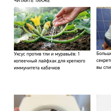
ЧИТАЙТЕ ТАКЖЕ
Больше
Уксус против тли и муравьёв: 1
секрет
копеечный лайфхак для крепкого
вы спи
иммунитета кабачков