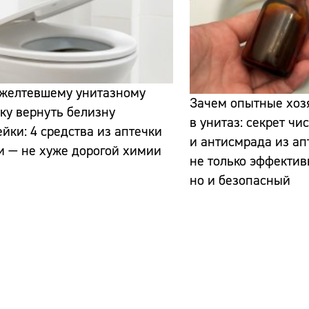
ожелтевшему унитазному
Зачем опытные хоз
ку вернуть белизну
в унитаз: секрет чи
ейки: 4 средства из аптечки
и антисмрада из ап
и — не хуже дорогой химии
не только эффекти
но и безопасный