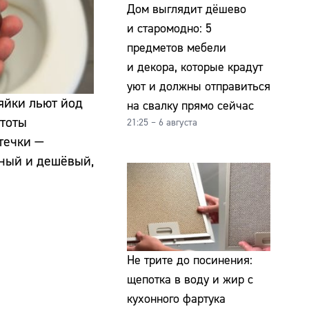
Дом выглядит дёшево
и старомодно: 5
предметов мебели
и декора, которые крадут
уют и должны отправиться
яйки льют йод
на свалку прямо сейчас
стоты
21:25 – 6 августа
течки —
вный и дешёвый,
Не трите до посинения:
щепотка в воду и жир с
кухонного фартука