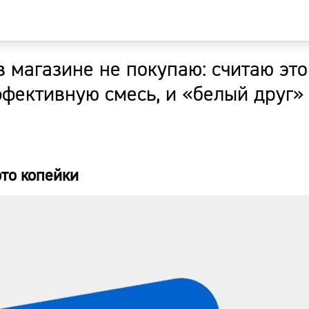
в магазине не покупаю: считаю это
Главная
фективную смесь, и «белый друг» 
Новости
Наши гости
это копейки
Фоторепор
Погода
Курсы валю