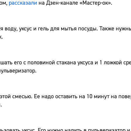
вом,
рассказали
на Дзен-канале «Мастер-ок».
я воду, уксус и гель для мытья посуды. Также нужн
к.
шать его с половиной стакана уксуса и 1 ложкой ср
пульверизатор.
этой смесью. Ее надо оставить на 10 минут на пове
.
ьзовать уксус. Его нужно налить в пульверизатор и