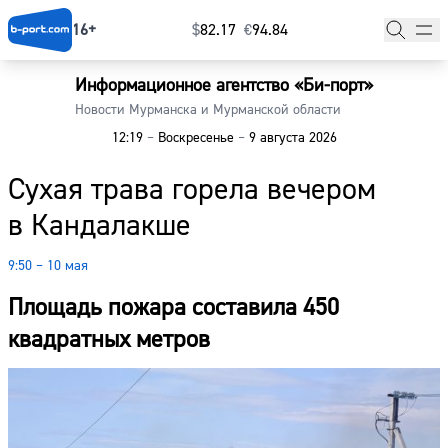
16+
$
⁠82.17
€
⁠94.84
Информационное агентство «Би-порт»
Главная
Новости Мурманска и Мурманской области
12:19
–
Воскресенье
–
9 августа 2026
Новости
Сухая трава горела вечером
Наши гости
в Кандалакше
Фоторепортажи
9:50 – 10 мая
Погода
Площадь пожара составила 450
Курсы валют
квадратных метров