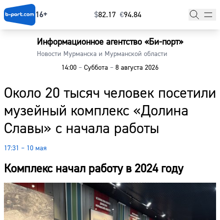
16+
$
⁠82.17
€
⁠94.84
Информационное агентство «Би-порт»
Главная
Новости Мурманска и Мурманской области
14:00
–
Суббота
–
8 августа 2026
Новости
Около 20 тысяч человек посетили
Наши гости
музейный комплекс «Долина
Фоторепортажи
Славы» с начала работы
Погода
17:31 – 10 мая
Курсы валют
Комплекс начал работу в 2024 году