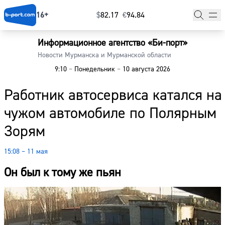
16+
$
⁠82.17
€
⁠94.84
Информационное агентство «Би-порт»
Главная
Новости Мурманска и Мурманской области
9:10
–
Понедельник
–
10 августа 2026
Новости
Работник автосервиса катался на
Наши гости
чужом автомобиле по Полярным
Фоторепортажи
Зорям
Погода
15:08 – 11 мая
Курсы валют
Он был к тому же пьян