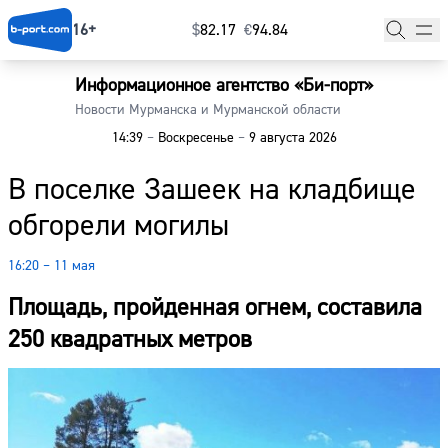
16+
$
⁠82.17
€
⁠94.84
Информационное агентство «Би-порт»
Главная
Новости Мурманска и Мурманской области
14:39
–
Воскресенье
–
9 августа 2026
Новости
В поселке Зашеек на кладбище
Наши гости
обгорели могилы
Фоторепортажи
16:20 – 11 мая
Погода
Площадь, пройденная огнем, составила
Курсы валют
250 квадратных метров