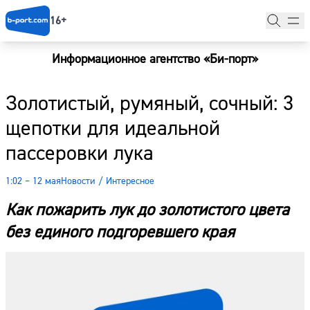
16+
Информационное агентство «Би-порт»
Главная
Золотистый, румяный, сочный: 3
Новости
щепотки для идеальной
Наши гости
пассеровки лука
Фоторепортажи
1:02 – 12 мая
Новости
/
Интересное
Погода
Как пожарить лук до золотистого цвета
Курсы валют
без единого подгоревшего края