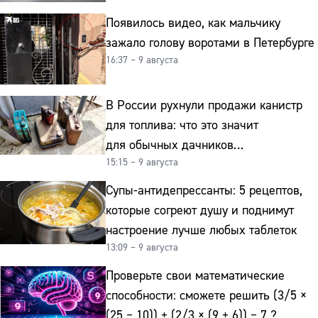
Появилось видео, как мальчику
зажало голову воротами в Петербурге
16:37 – 9 августа
В России рухнули продажи канистр
для топлива: что это значит
для обычных дачников
15:15 – 9 августа
и автомобилистов
Супы-антидепрессанты: 5 рецептов,
которые согреют душу и поднимут
настроение лучше любых таблеток
13:09 – 9 августа
Проверьте свои математические
способности: сможете решить (3/5 ×
(25 − 10)) + (2/3 × (9 + 6)) − 7 ?