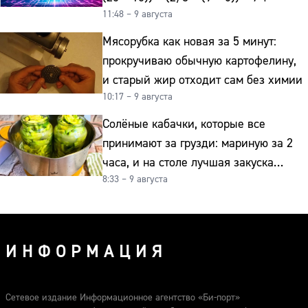
11:48 – 9 августа
Мясорубка как новая за 5 минут:
прокручиваю обычную картофелину,
и старый жир отходит сам без химии
10:17 – 9 августа
Солёные кабачки, которые все
принимают за грузди: мариную за 2
часа, и на столе лучшая закуска
8:33 – 9 августа
к картошке
ИНФОРМАЦИЯ
Сетевое издание Информационное агентство «Би-порт»